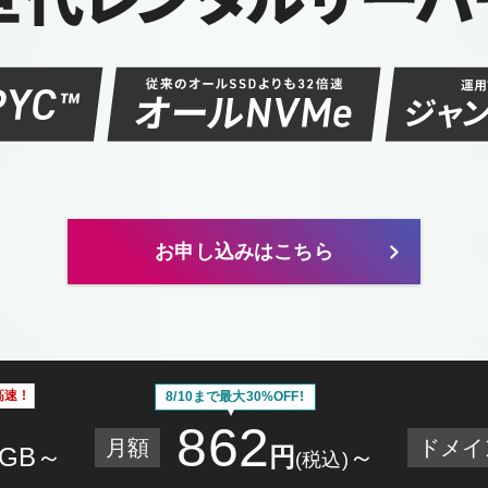
お申し込みはこちら
速 !
8/10まで最大30%OFF!
862
月額
ドメイ
GB～
円
～
(税込)