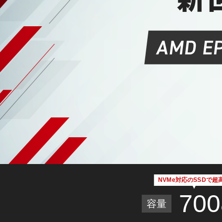
NVMe対応のSSDで超高
700
容量