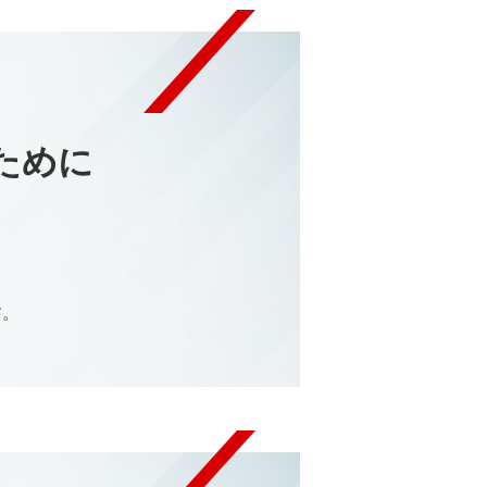
ために
、
す。