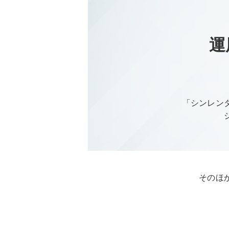
運
「シンレン
そのほ