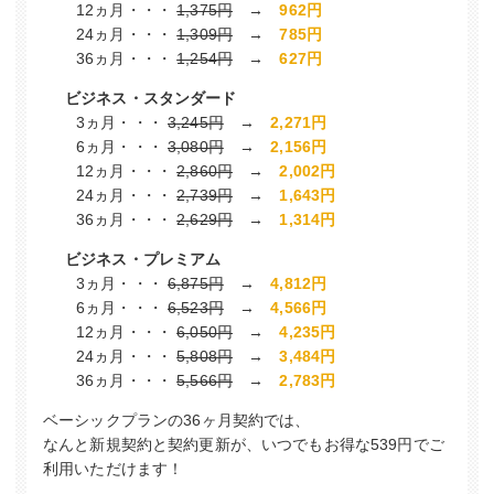
12ヵ月
・・・
1,375円
→
962円
24ヵ月
・・・
1,309円
→
785円
36ヵ月
・・・
1,254円
→
627円
ビジネス・スタンダード
3ヵ月
・・・
3,245円
→
2,271円
6ヵ月
・・・
3,080円
→
2,156円
12ヵ月
・・・
2,860円
→
2,002円
24ヵ月
・・・
2,739円
→
1,643円
36ヵ月
・・・
2,629円
→
1,314円
ビジネス・プレミアム
3ヵ月
・・・
6,875円
→
4,812円
6ヵ月
・・・
6,523円
→
4,566円
12ヵ月
・・・
6,050円
→
4,235円
24ヵ月
・・・
5,808円
→
3,484円
36ヵ月
・・・
5,566円
→
2,783円
ベーシックプランの36ヶ月契約では、
なんと新規契約と契約更新が、いつでもお得な539円でご
利用いただけます！