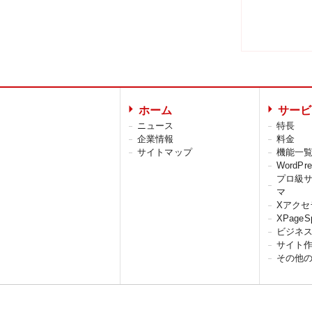
ホーム
サービ
ニュース
特長
企業情報
料金
サイトマップ
機能一
WordP
プロ級
マ
Xアクセ
XPageS
ビジネ
サイト
その他