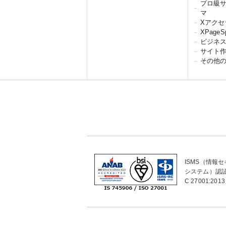
プロ級
マ
Xアクセ
XPageS
ビジネ
サイト
その他
ISMS（情報
システム）認証
C 27001: