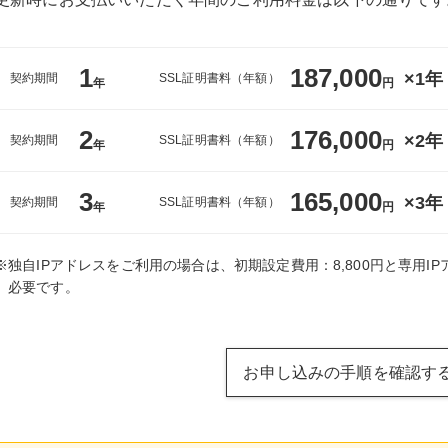
1
187,000
×1年
契約期間
SSL証明書料（年額）
年
円
2
176,000
×2年
契約期間
SSL証明書料（年額）
年
円
3
165,000
×3年
契約期間
SSL証明書料（年額）
年
円
※独自IPアドレスをご利用の場合は、初期設定費用：8,800円と専用IPア
必要です。
お申し込みの手順を確認す