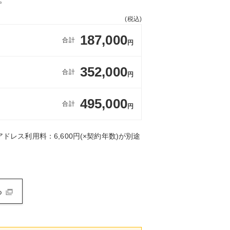
(税込)
187,000
合計
円
352,000
合計
円
495,000
合計
円
ドレス利用料：6,600円(×契約年数)が別途
る