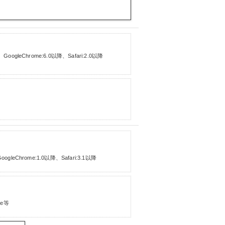
、GoogleChrome:6.0以降、Safari:2.0以降
。
oogleChrome:1.0以降、Safari:3.1以降
le等