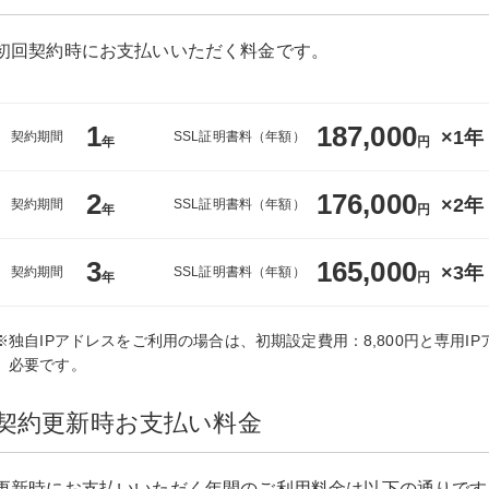
初回契約時にお支払いいただく料金です。
1
187,000
×1年
契約期間
SSL証明書料（年額）
年
円
2
176,000
×2年
契約期間
SSL証明書料（年額）
年
円
3
165,000
×3年
契約期間
SSL証明書料（年額）
年
円
※独自IPアドレスをご利用の場合は、初期設定費用：8,800円と専用IPア
必要です。
契約更新時お支払い料金
更新時にお支払いいただく年間のご利用料金は以下の通りです