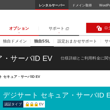
レンタルサーバー
ドメイン取得
Word
ロ
オプション
サポート
独自ドメイン
独自SSL
設定おまかせサポート
サ
・サーバID EV
仕様詳細とご利用料金に関
 セキュア・サーバID EV
デジサート セキュア・サーバID E
認証タイプ
EV