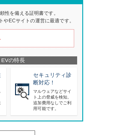
頼性を備える証明書です。
トやECサイトの運営に最適です。
～
 EVの特長
性
セキュリティ診
断対応！
も
マルウェアなどサイ
と
ト上の脅威を検知。
性
追加費用なしでご利
用可能です。