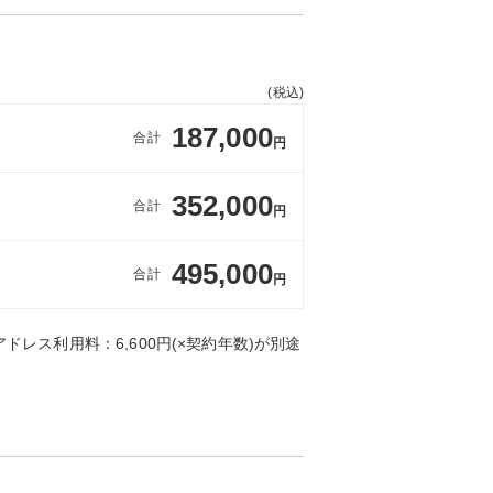
(税込)
187,000
合計
円
352,000
合計
円
495,000
合計
円
ドレス利用料：6,600円(×契約年数)が別途
。