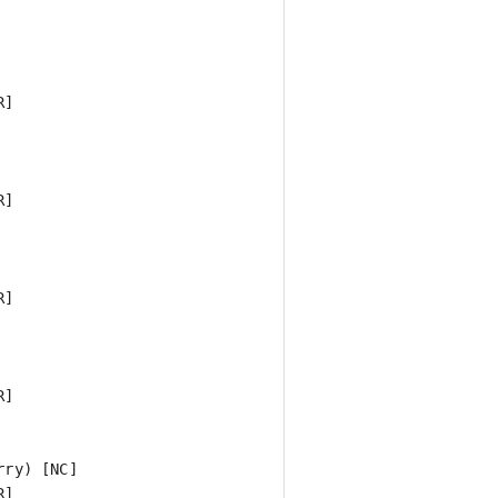
]

]

]

]

ry) [NC]

R]