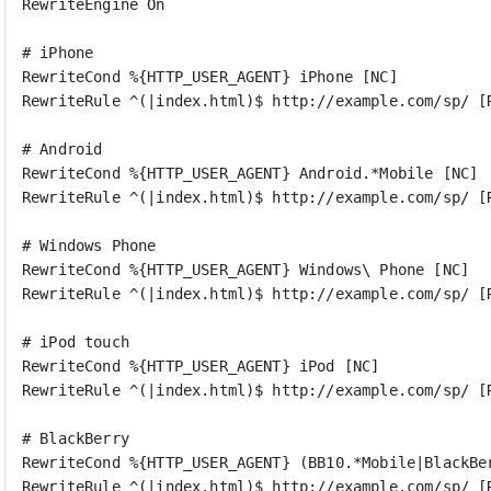
RewriteEngine On

# iPhone

RewriteCond %{HTTP_USER_AGENT} iPhone [NC]

RewriteRule ^(|index.html)$ http://example.com/sp/ [R
# Android

RewriteCond %{HTTP_USER_AGENT} Android.*Mobile [NC]

RewriteRule ^(|index.html)$ http://example.com/sp/ [R
# Windows Phone

RewriteCond %{HTTP_USER_AGENT} Windows\ Phone [NC]

RewriteRule ^(|index.html)$ http://example.com/sp/ [R
# iPod touch

RewriteCond %{HTTP_USER_AGENT} iPod [NC]

RewriteRule ^(|index.html)$ http://example.com/sp/ [R
# BlackBerry

RewriteCond %{HTTP_USER_AGENT} (BB10.*Mobile|BlackBer
RewriteRule ^(|index.html)$ http://example.com/sp/ [